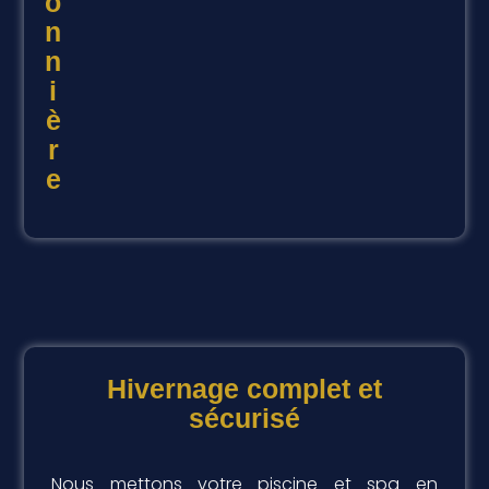
o
n
n
i
è
r
e
Hivernage complet et
sécurisé
Nous mettons votre piscine et spa en