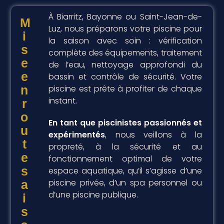
À Biarritz, Bayonne ou Saint-Jean-de-
M
Luz, nous préparons votre piscine pour
i
la saison avec soin : vérification
s
complète des équipements, traitement
e
de l’eau, nettoyage approfondi du
e
bassin et contrôle de sécurité. Votre
n
piscine est prête à profiter de chaque
instant.
r
o
En tant que piscinistes passionnés et
u
expérimentés
, nous veillons à la
t
propreté, à la sécurité et au
e
fonctionnement optimal de votre
s
espace aquatique, qu’il s’agisse d’une
piscine privée, d’un spa personnel ou
a
d’une piscine publique.
i
s